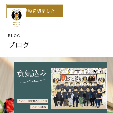
予約締切ました
夢を結ぶおにぎり屋
BLOG
ブログ