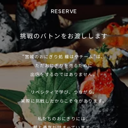
RESERVE
挑戦のバトンをお渡しします
“宮城のおにぎり処 織はやチーム”は、
ただおにぎりを売るために
出店をするのではありません。
リベシティで学び、つながり、
実際に挑戦したからこそ今があります。
私たちのおにぎりには、
夢と勇気が詰まっています。