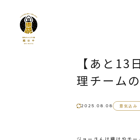
【あと13
理チーム
2025.08.08
意気込み
ジョーさんは織はやチー