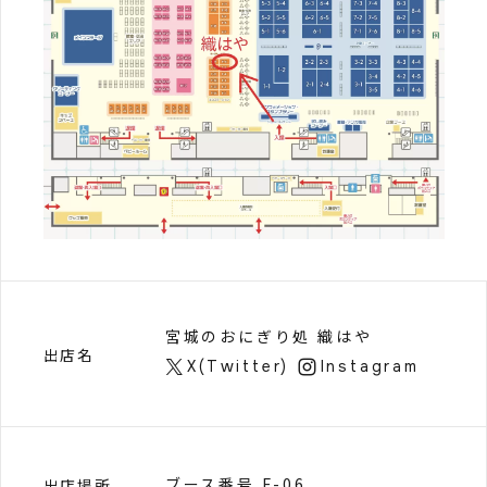
宮城のおにぎり処 織はや
出店名
X(Twitter)
Instagram
ブース番号 F-06
出店場所