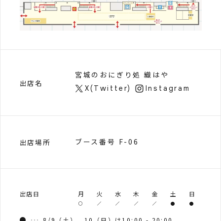
宮城のおにぎり処 織はや
出店名
X(Twitter)
Instagram
ブース番号 F-06
出店場所
出店日
月
火
水
木
金
土
日
8/9（土）、10（日）は10:00 - 20:00