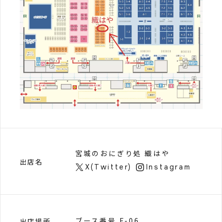
宮城のおにぎり処 織はや
出店名
X(Twitter)
Instagram
ブース番号 F-06
出店場所